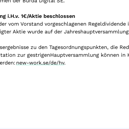
men der Burda Digital SE.
ung
i.H.v
. 1€/Aktie beschlossen
der vom Vorstand vorgeschlagenen Regeldividende 
igter Aktie wurde auf der Jahreshauptversammlung
sergebnisse zu
den
Tagesordnungspunkten, die Red
ntation zur gestrigenHauptversammlung können in 
werden
:
new-work.se/de/
hv
.