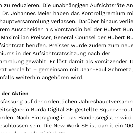
n zu reduzieren.
Die unabhängigen Au
fsichtsräte
An
 Dr. Johannes Meier
haben
das Kontrollgremium
mi
shauptversammlung
verlassen
. Darüber
hinaus
verli
hrem Ausscheiden als Vorständin bei der Hubert Bu
.
Maximilian Preisser,
General
Counsel
der
Hubert Bu
fsicht
srat be
rufen
.
Preisser wurde
zudem
zum neue
miums
in
der Aufsichtsratssitzung nach der
sammlung
gewählt. Er löst damit
als Vorsitzender
T
rat verbleibt – gemeinsam mit Jean
-
Paul Schmetz,
nfalls
weiterhin angehören wird
.
 der
Aktien
ssfassung auf der ordentlichen Jahreshauptversamm
itseignerin
Burda Digital SE gestellt
e
Squeeze-out
rden.
N
ach Eintragung in das Handelsregister
wird
eschlossen sein
. Die New Work SE ist damit ein 10