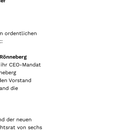
ner
en
ordentlichen
t:
Rönneberg
ihr CEO-
Mandat
ne
berg
den Vorstand
and die
und der neuen
htsrat von sechs