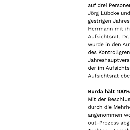
auf drei Persone
Jörg
Lübcke und
gestrigen
Jahre
Herrmann
mit
i
Aufsichtsrat
. Dr
wurde in den Au
des Kontrollgre
Jahreshauptver
der
im Aufsichts
Aufsichtsrat ebe
Burda hält 100%
Mit der Beschlu
durch die
Mehrhe
angenommen wo
out-Prozess
abg