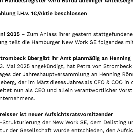
im Handelsregister wird Burda
alleiniger Anteilseig
ahlung
i.H.v
. 1€/Aktie beschlossen
uni 2025
– Zum Anlass ihrer
gestern stattgefunden
g teilt die Hamburger New Work SE folgendes mi
Strombeck übergibt ihr Amt
planmäßig
an Henning
13. Mai 2025 angekündigt,
hat
Petra von Strombeck 
Tages
der Jahreshauptversammlung an Henning
Rön
ne
berg
, der
im März dieses Jahres als CFO & COO in 
leitet nun
als
CEO und
allein
ve
rantwortlicher
Vorst
Unternehmens
.
reisser
ist neuer
Aufsichtsratsv
orsitzender
-Strukturierung der New Work SE, dem De
l
isting 
ktur
der Gesellschaft wurde entschieden, den Aufsic