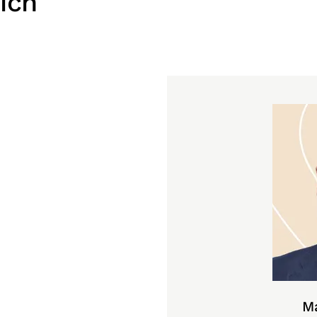
ich
M