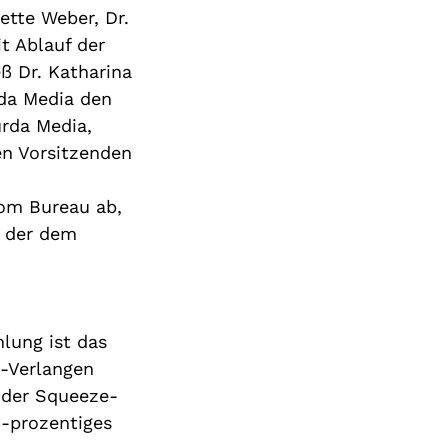
ette Weber, Dr.
t Ablauf de
r
eß
Dr. Katharina
rda Media
den
rda Media,
n Vorsitzenden
om Bure
a
u ab,
 der dem
lung ist das
-Verlangen
 der
Squeeze-
0-prozentiges