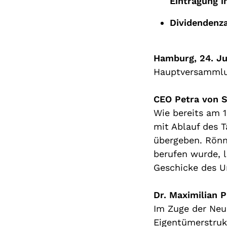
Eintragung 
Dividendenz
Hamburg,
24
. J
Hauptversammlun
CEO Petra von 
Wie bereits am 
mit
Ablauf
des 
über
geben.
Rön
berufen wurde,
Geschicke des 
Dr. Maximilian P
Im Zuge der Neu
Eigentümerstru