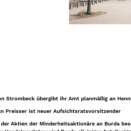
on Strombeck übergibt ihr Amt
planmäßig
an Henn
an Preisser
ist neuer
Aufsichtsratsv
orsitzender
der Aktien der Minderheitsaktionäre an
Burda
bes