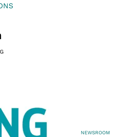
IONS
n
NG
NEWSROOM