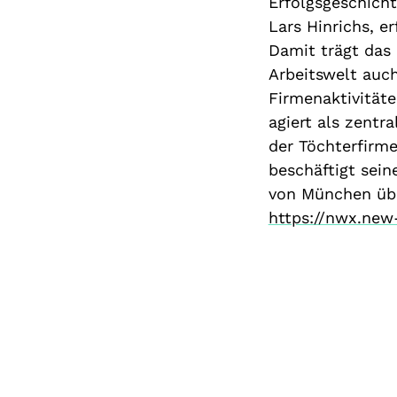
Erfolgsgeschich
Lars Hinrichs, 
Damit trägt das
Arbeitswelt auc
Firmenaktivität
agiert als zentr
der Töchterfirm
beschäftigt sein
von München übe
https://nwx.new