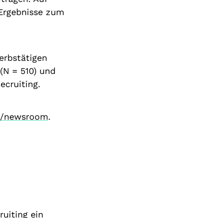
 Ergebnisse zum
erbstätigen
 (N = 510) und
ecruiting.
e/newsroom
.
uiting ein