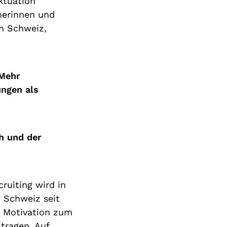
ktuation
merinnen und
n Schweiz,
 Mehr
ungen als
h und der
ruiting wird in
 Schweiz seit
e Motivation zum
tragen. Auf