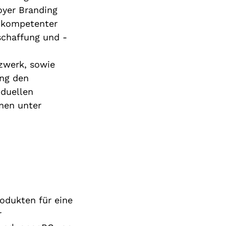
yer Branding
s kompetenter
schaffung und -
zwerk, sowie
ing den
iduellen
nen unter
odukten für eine
r