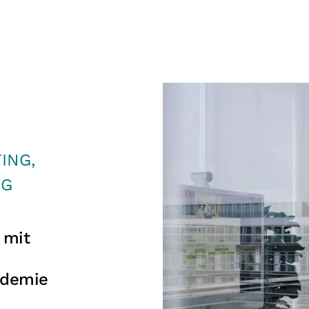
TING,
NG
 mit
ndemie